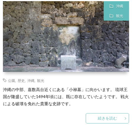
沖縄
man
観光
公園
,
歴史
,
沖縄
,
観光
沖縄の中部、嘉数高台近くにある「小禄墓」に向かいます。 琉球王
国が隆盛していた1494年頃には、既に存在していたようです。 戦火
による破壊を免れた貴重な史跡です。
続きを読む