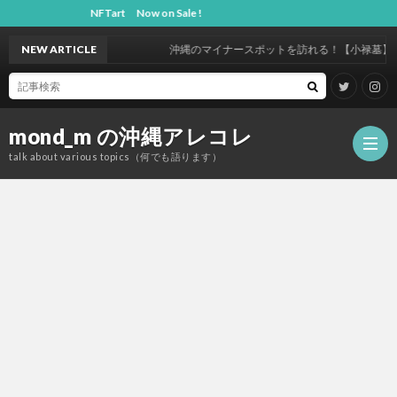
NFTart Now on Sale !
NEW ARTICLE
沖縄のマイナースポットを訪れる！【小禄墓】
mond_m の沖縄アレコレ
talk about various topics（何でも語ります）
沖
縄
観
（OK
歴
JP）
建