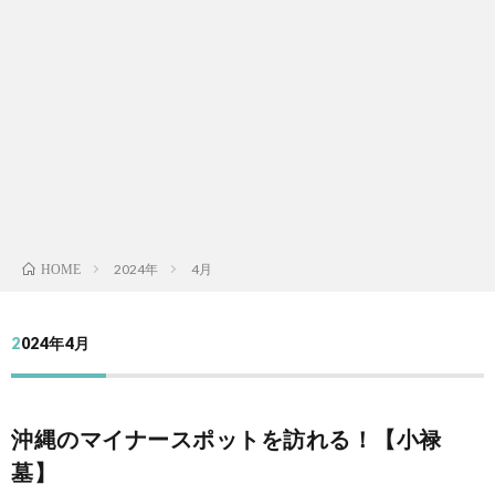
日
常
公
（Eve
買
life）
労
2024年
4月
HOME
務
法
2024年4月
管
カ
理
In
沖縄のマイナースポットを訪れる！【小禄
（Lab
Engli
墓】