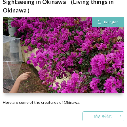
Sightseeing in Okinawa （Living things in
Okinawa）
日
In English
常
公
（Eve
買
life）
労
務
法
管
カ
Here are some of the creatures of Okinawa.
理
In
続きを読む
（Lab
Engli