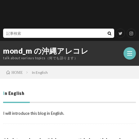
mond_m の沖縄アレコレ
talk about various topics（何でも語ります）
In English
HOME
沖
In English
縄
観
I will introduce this blog in English.
（OK
歴
JP）
建