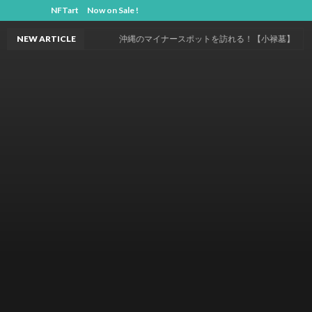
NFTart Now on Sale !
NEW ARTICLE
沖縄のマイナースポットを訪れる！【小禄墓】