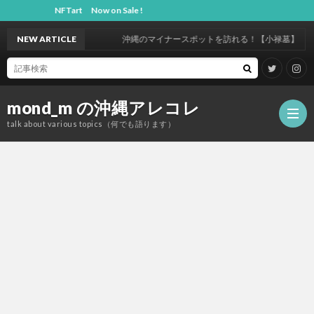
NFTart Now on Sale !
NEW ARTICLE
沖縄のマイナースポットを訪れる！【小禄墓】
mond_m の沖縄アレコレ
talk about various topics（何でも語ります）
沖
縄
観
（OK
歴
JP）
建