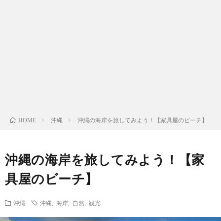
日
常
公
（Eve
買
life）
労
沖縄
沖縄の海岸を旅してみよう！【家具屋のビーチ】
HOME
務
法
管
カ
沖縄の海岸を旅してみよう！【家
具屋のビーチ】
理
In
沖縄
沖縄
,
海岸
,
自然
,
観光
（Lab
Engli